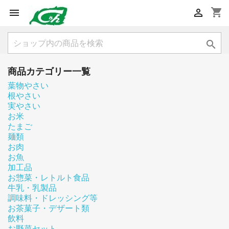
shopping_cart



商品カテゴリー一覧
葉物やさい
根やさい
実やさい
お米
たまご
麺類
お肉
お魚
加工品
お惣菜・レトルト食品
牛乳・乳製品
調味料・ドレッシング等
お茶菓子・デザート類
飲料
お野菜セット