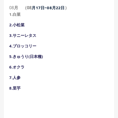
08
月
（08
）
月17
日
~08
月22
日
1.白菜
2.小松菜
3.サニーレタス
4.ブロッコリー
5.きゅうり(日本種)
6.オクラ
7.人参
8.里芋