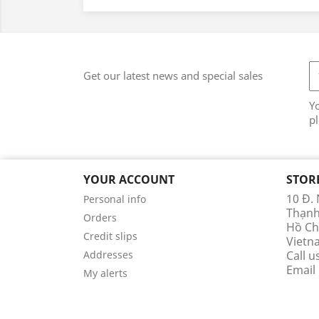
Get our latest news and special sales
Y
pl
YOUR ACCOUNT
STOR
10 Đ.
Personal info
Thạn
Orders
Hồ Ch
Credit slips
Vietn
Addresses
Call u
Email
My alerts