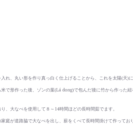
入れ、丸い形を作り真っ白く仕上げることから、これを太陽(天)
で形作った後、ゾンの葉(Lá dong)で包んだ後に竹から作っ
り、大なべを使用して８～14時間ほどの長時間茹でます。
の家庭が道路脇で大なべを出し、薪をくべて長時間掛けて作ってお