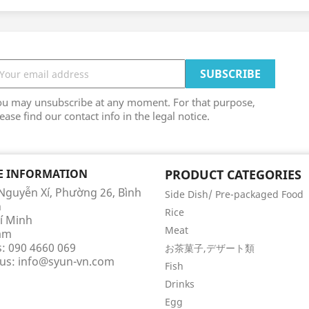
ou may unsubscribe at any moment. For that purpose,
ease find our contact info in the legal notice.
E INFORMATION
PRODUCT CATEGORIES
 Nguyễn Xí, Phường 26, Bình
Side Dish/ Pre-packaged Food
h
Rice
í Minh
Meat
am
s:
090 4660 069
お茶菓子,デザート類
 us:
info@syun-vn.com
Fish
Drinks
Egg