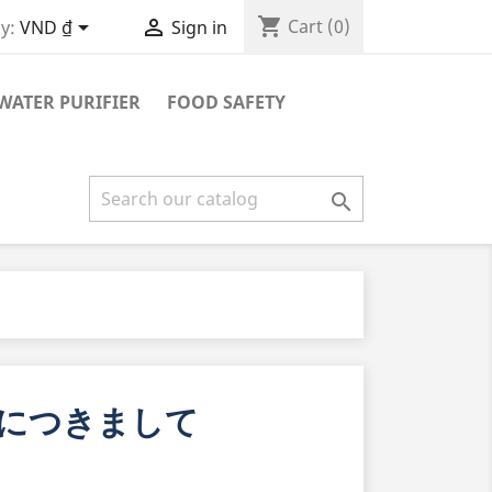
shopping_cart


Cart
(0)
y:
VND ₫
Sign in
WATER PURIFIER
FOOD SAFETY

につきまして