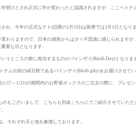
は年明けとされ正式に年が変わったと認識されますが、ここベトナ
され、今年の正式なテト(旧暦の1月1日)は新暦では2月1日となり
年変わりますので、日本の感覚からは少々不思議に感じられますが、
に重要な日となります。
うところの餅に相当するものがバインザイ(Banh Day)となりま
、ベトナム伝統の緑豆餅であるバインザイ(Bánh giầy)をお届けさせ
1/17～1/21)の期間内のお野菜ボックスのご注文の際に、プレ
。
)というものもございまして、こちらも別途こちらにてご紹介させていただき、
す。
)は、それぞれ天と地を象徴しております。